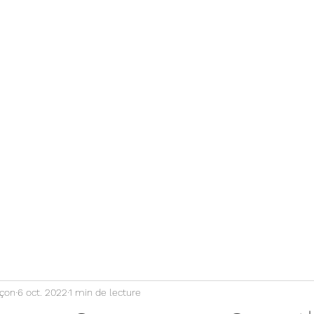
ctualités
Contact / Devis
çon
6 oct. 2022
1 min de lecture