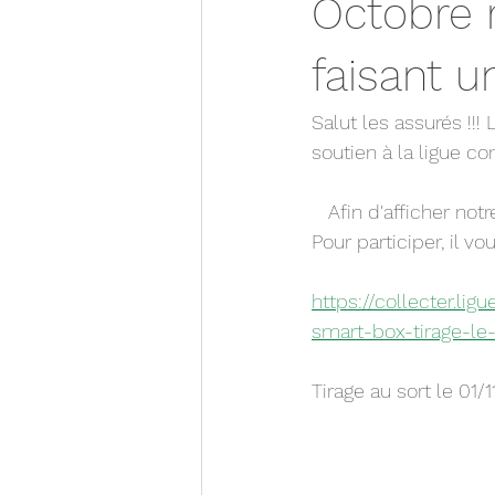
Octobre 
faisant 
Salut les assurés !!!
soutien à la ligue con
   Afin d'afficher notre soutien, nous mettons en jeu une Smartbox d'une valeur de 85 €. 
Pour participer, il v
https://collecter.li
smart-box-tirage-le-
Tirage au sort le 01/