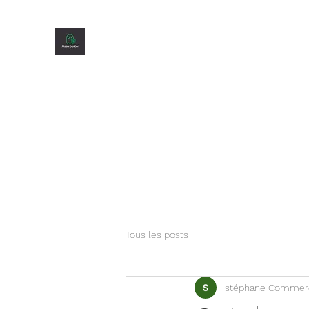
Accueil
Présentation
Nos agents
Notre gamme
A
Tous les posts
stéphane Commer