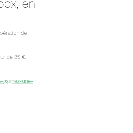
box, en
opération de 
 
se-gagnez-une-