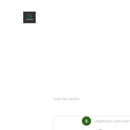
Accueil
Présentation
Nos agents
Notre gamme
A
Tous les posts
stéphane Commer