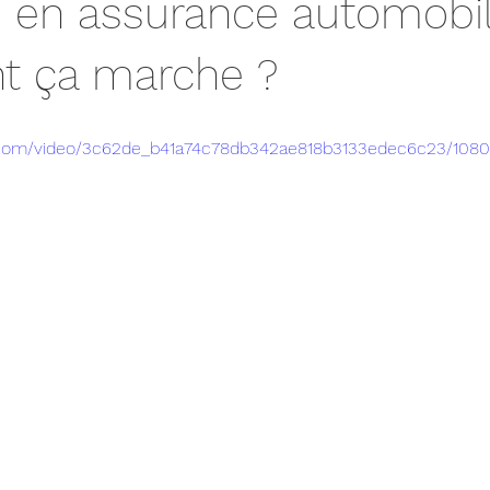
 en assurance automobil
 ça marche ?
ic.com/video/3c62de_b41a74c78db342ae818b3133edec6c23/108