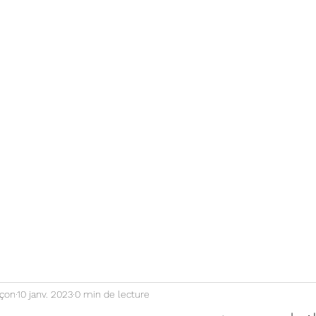
ctualités
Contact / Devis
çon
10 janv. 2023
0 min de lecture